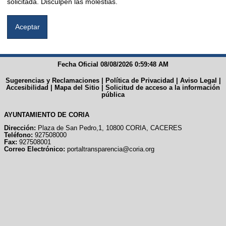
solicitada. Disculpen las molestias.
Fecha Oficial 08/08/2026 0:59:48 AM
Sugerencias y Reclamaciones
|
Política de Privacidad
|
Aviso Legal
|
Accesibilidad
|
Mapa del Sitio
|
Solicitud de acceso a la información
pública
AYUNTAMIENTO DE CORIA
Dirección:
Plaza de San Pedro,1, 10800 CORIA, CACERES
Teléfono:
927508000
Fax:
927508001
Correo Electrónico:
portaltransparencia@coria.org