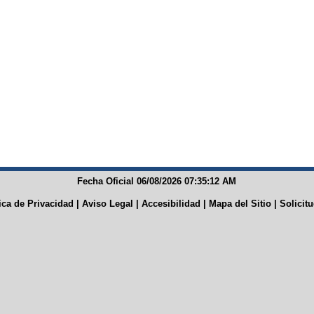
Fecha Oficial 06/08/2026 07:35:12 AM
tica de Privacidad
|
Aviso Legal
|
Accesibilidad
|
Mapa del Sitio
|
Solicit