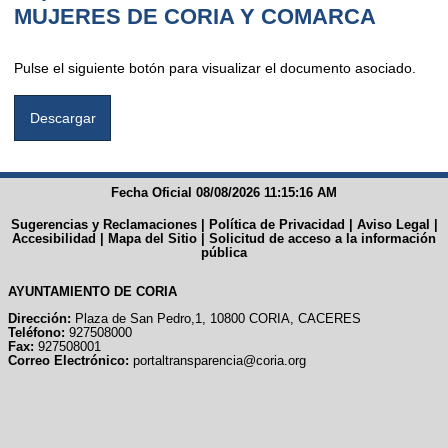
MUJERES DE CORIA Y COMARCA
Pulse el siguiente botón para visualizar el documento asociado.
Fecha Oficial 08/08/2026 11:15:16 AM
Sugerencias y Reclamaciones
|
Política de Privacidad
|
Aviso Legal
|
Accesibilidad
|
Mapa del Sitio
|
Solicitud de acceso a la información
pública
AYUNTAMIENTO DE CORIA
Dirección:
Plaza de San Pedro,1, 10800 CORIA, CACERES
Teléfono:
927508000
Fax:
927508001
Correo Electrónico:
portaltransparencia@coria.org